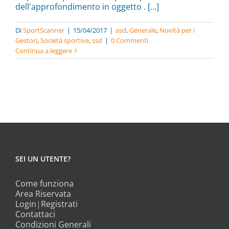
dell'approfondimento in oggetto . [...]
Di
SportScanner
|
15/04/2017
|
asd
,
Generale
,
Novità per i
Gestori
,
Società sportive
,
ssd
|
0 Commenti
Continua a leggere
SEI UN UTENTE?
Come funziona
Area Riservata
Login
|
Registrati
Contattaci
Condizioni Generali